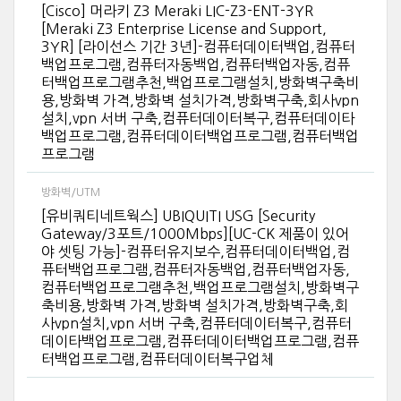
[Cisco] 머라키 Z3 Meraki LIC-Z3-ENT-3YR
[Meraki Z3 Enterprise License and Support,
3YR] [라이선스 기간 3년]-컴퓨터데이터백업,컴퓨터
백업프로그램,컴퓨터자동백업,컴퓨터백업자동,컴퓨
터백업프로그램추천,백업프로그램설치,방화벽구축비
용,방화벽 가격,방화벽 설치가격,방화벽구축,회사vpn
설치,vpn 서버 구축,컴퓨터데이터복구,컴퓨터데이타
백업프로그램,컴퓨터데이터백업프로그램,컴퓨터백업
프로그램
방화벽/UTM
[유비쿼티네트웍스] UBIQUITI USG [Security
Gateway/3포트/1000Mbps][UC-CK 제품이 있어
야 셋팅 가능]-컴퓨터유지보수,컴퓨터데이터백업,컴
퓨터백업프로그램,컴퓨터자동백업,컴퓨터백업자동,
컴퓨터백업프로그램추천,백업프로그램설치,방화벽구
축비용,방화벽 가격,방화벽 설치가격,방화벽구축,회
사vpn설치,vpn 서버 구축,컴퓨터데이터복구,컴퓨터
데이타백업프로그램,컴퓨터데이터백업프로그램,컴퓨
터백업프로그램,컴퓨터데이터복구업체