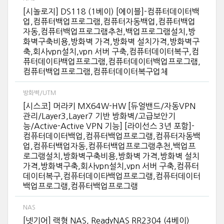
[시놀로지] DS118 (1베이) [에이블]-컴퓨터데이터백
업,컴퓨터백업프로그램,컴퓨터자동백업,컴퓨터백업
자동,컴퓨터백업프로그램추천,백업프로그램설치,방
화벽구축비용,방화벽 가격,방화벽 설치가격,방화벽구
축,회사vpn설치,vpn 서버 구축,컴퓨터데이터복구,컴
퓨터데이타백업프로그램,컴퓨터데이터백업프로그램,
컴퓨터백업프로그램,컴퓨터데이터복구업체
방화벽/UTM
[시스코] 머라키 MX64W-HW [듀얼밴드/자동VPN
관리/Layer3,Layer7 기반 방화벽/고급보안기
능/Active-Active VPN 기능] [라이선스 3년 포함]-
컴퓨터데이터백업,컴퓨터백업프로그램,컴퓨터자동백
업,컴퓨터백업자동,컴퓨터백업프로그램추천,백업프
로그램설치,방화벽구축비용,방화벽 가격,방화벽 설치
가격,방화벽구축,회사vpn설치,vpn 서버 구축,컴퓨터
데이터복구,컴퓨터데이타백업프로그램,컴퓨터데이터
백업프로그램,컴퓨터백업프로그램
NAS
[넷기어] 랙형 NAS, ReadyNAS RR2304 (4베이)